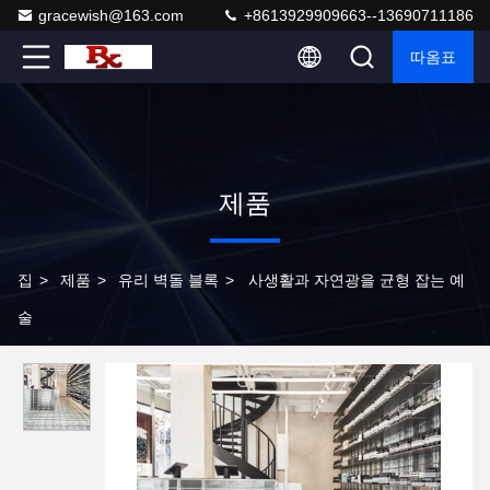
gracewish@163.com
+8613929909663--13690711186
따옴표
제품
집
>
제품
>
유리 벽돌 블록
>
사생활과 자연광을 균형 잡는 예
술