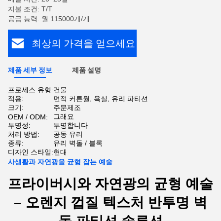
지불 조건: T/T
공급 능력: 월 115000개/개
최상의 가격을 얻으세요
제품 세부 정보
제품 설명
프로세스 유형:
건물
적용:
면적 커튼월, 욕실, 유리 파티션
크기:
주문제조
그래요
OEM / ODM:
투명성:
투명합니다
처리 방법:
공동 유리
종류:
유리 벽돌 / 블록
디자인 스타일:
현대
사생활과 자연광을 균형 잡는 예술
프라이버시와 자연광의 균형 예술
– 오렌지 껍질 텍스처 반투명 벽