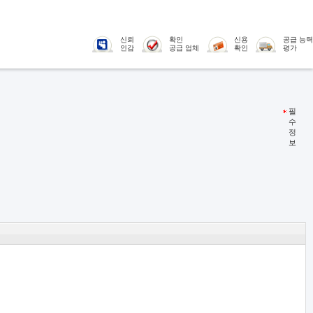
신뢰
확인
신용
공급 능력
인감
공급 업체
확인
평가
필
수
정
보