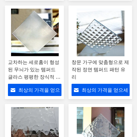
세요
요
교차하는 세로홈이 형성
창문 가구에 맞춤형으로 제
된 무늬가 있는 템퍼드
작된 정면 템퍼드 패턴 유
글라스 평평한 장식적 쇄
리
도 화면
최상의 가격을 얻으
최상의 가격을 얻으세
세요
요