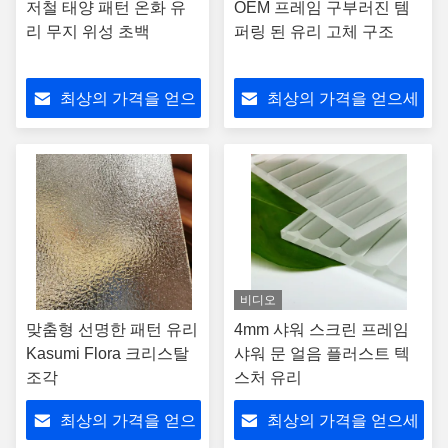
저철 태양 패턴 온화 유
OEM 프레임 구부러진 템
리 무지 위성 초백
퍼링 된 유리 고체 구조
최상의 가격을 얻으
최상의 가격을 얻으세
세요
요
비디오
맞춤형 선명한 패턴 유리
4mm 샤워 스크린 프레임
Kasumi Flora 크리스탈
샤워 문 얼음 플러스트 텍
조각
스처 유리
최상의 가격을 얻으
최상의 가격을 얻으세