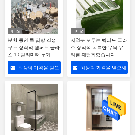
비디오
비디오
분할 동안 물 입방 결정
저철분 모루는 템퍼드 글라
구조 장식적 템퍼드 글라
스 장식적 독특한 무늬 유
스 10 밀리미터 두께 부
리를 패턴화했습니다
문
최상의 가격을 얻으
최상의 가격을 얻으세
세요
요