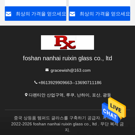
요
최상의 가격을 얻으세요
최상의 가격을 얻으세요
foshan nanhai ruixin glass co., ltd
gracewish@163.com
+8613929909663--13690711186
다펜티안 산업구역, 루쿠, 난하이, 포산, 광둥
중국 상등품 템퍼드 글라스를 구축하기 공급자. 저작권 (c)
2022-2026 foshan nanhai ruixin glass co., ltd . 무단 복제 금
지.