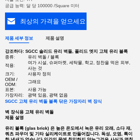
공급 능력: 달 당 100000 /Square 미터
최상의 가격을 얻으세요
제품 세부 정보
제품 설명
강조하다:
SGCC 솔리드 유리 벽돌
,
폴리드 엣지 고체 유리 블록
종류:
유리 벽돌 / 블록
여가 시설, 슈퍼마켓, 세탁물, 학교, 정찬을 먹은 외부,
적용:
사는 것
크기:
사용자 정의
OEM /
그래요
ODM:
표본:
사용 가능
가장자리:
광택 있음, 광택 없음
SGCC 고체 유리 벽돌 블록 닦은 가장자리 벽 장식
벽 장식용 고체 유리 벽돌
제품 설명
유리 블록 (glas brick) 은 높은 온도에서 녹은 유리 모래, 소다 재,
쿼츠 파우더 및 기타 실리케이트로 만들어집니다. 독성, 오염, 특이
한 냄새가 없습니다.인간의 몸에 침입하지 않는그것은 사실과 명칭