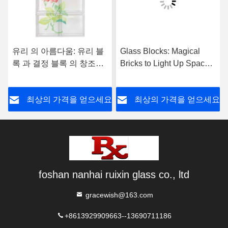
유리 의 아름다움: 유리 블
Glass Blocks: Magical
록 과 결정 블록 의 창조적
Bricks to Light Up Spaces
인 세상
— Product Introduction
요
최상의 가격을 얻으세요
최상의 가격을 얻으세요
foshan nanhai ruixin glass co., ltd
gracewish@163.com
+8613929909663--13690711186