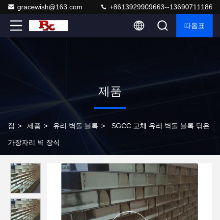
gracewish@163.com
+8613929909663--13690711186
따옴표
제품
집
>
제품
>
유리 벽돌 블록
>
SGCC 고체 유리 벽돌 블록 닦은
가장자리 벽 장식