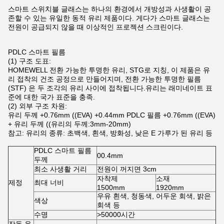
스마트 스위치블 글래스는 하나의 환경에서 개방성과 사생활이 공
존할 수 있는 유일한 동적 유리 제품이다. 게다가 스마트 글래스는
전원이 공급되지 않을 때 이상적인 프로젝션 스크린이다.
PDLC 스마트 필름
(1) 구조 도표:
HOMEWELL 전환 가능한 투명한 유리, STG로 지칭, 이 제품은 유
리 접착의 건조 공정으로 만들어지며, 전환 가능한 투명한 필름
(STF) 은 두 조각의 유리 사이에 접착됩니다.유리는 래미네이트 표
준에 대한 국가 표준을 충족.
(2) 외부 구조 차원:
유리 두께 +0.76mm ((EVA) +0.44mm PDLC 필름 +0.76mm ((EVA)
+ 유리 두께 ((유리의 두께:3mm-20mm)
참고: 유리의 종류: 초백색, 흰색, 방화성, 낮은 E 가루가 된 유리 등
PDLC 스마트 필름
00.4mm
두께
최소 사생활 거리
전원이 꺼지면 3cm
자착제
소재
제정
최대 너비
1500mm
1920mm
우유 흰색, 청동색, 어두운 회색, 밝은
색상
회색 등
수명
>50000시간