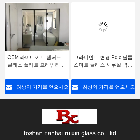
OEM 라미네이트 템퍼드
그라디언트 변경 Pdlc 필름
글래스 플래트 프레임리스
스마트 글래스 사무실 벽에
샤워실
맞춘
요
최상의 가격을 얻으세요
최상의 가격을 얻으세요
foshan nanhai ruixin glass co., ltd