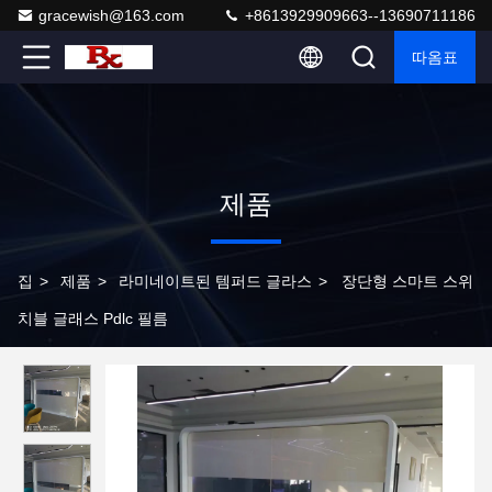
gracewish@163.com
+8613929909663--13690711186
따옴표
제품
집
>
제품
>
라미네이트된 템퍼드 글라스
>
장단형 스마트 스위
치블 글래스 Pdlc 필름